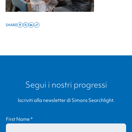
SHARE
Share
Share
Share
Copy
on
on
on
this
facebook
x
linkedin
page
twitter
link
Segui i nostri progressi
Iscriviti alla newsletter di
Simons Searchlight
.
First Name
*