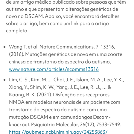
de um artigo médico publicado sobre pessoas que têm
autismo e que apresentam alterações genéticas de
novo no DSCAM. Abaixo, você encontrará detalhes
sobre o artigo, bem como um link para o artigo
completo.
Wang T. et al. Nature Communications, 7, 13316,
(2016). Mutações genéticas de novo em uma coorte
chinesa de transtorno do espectro do autismo,
www.nature.com/articles/ncomms13316
Lim, C. S., Kim, M. J., Choi, J. E., Islam, M. A., Lee, Y. K.,
Xiong, Y., Shim, K. W., Yang, J. E., Lee, R. U., … &
Kaang, B. K. (2021). Disfunção dos receptores
NMDA em modelos neuronais de um paciente com
transtorno do espectro do autismo com uma
mutação DSCAM e em camundongos Dscam-
knockout.
Psiquiatria Molecular, 26
(12), 7538-7549.
https://pubmed.ncbi.nlm.nih.gov/34253863/