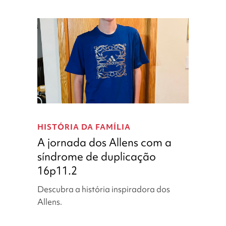
TAOK1
A
jornada
HISTÓRIA DA FAMÍLIA
dos
A jornada dos Allens com a
Allens
síndrome de duplicação
com
16p11.2
a
síndrome
Descubra a história inspiradora dos
de
Allens.
duplicação
16p11.2