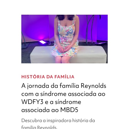
ao
gene
MED12
A
jornada
HISTÓRIA DA FAMÍLIA
da
A jornada da família Reynolds
família
com a síndrome associada ao
Reynolds
WDFY3 e a síndrome
com
a
associada ao MBD5
síndrome
Descubra a inspiradora história da
associada
família Reynolds.
ao