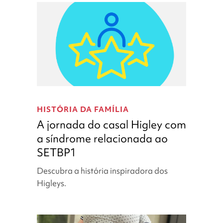
A
jornada
HISTÓRIA DA FAMÍLIA
do
A jornada do casal Higley com
casal
a síndrome relacionada ao
Higley
SETBP1
com
a
Descubra a história inspiradora dos
síndrome
Higleys.
relacionada
ao
SETBP1