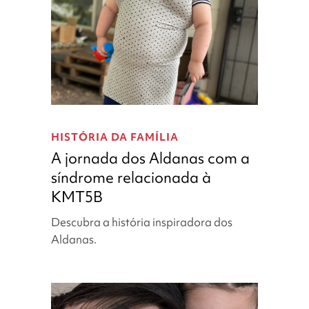
A
jornada
HISTÓRIA DA FAMÍLIA
dos
A jornada dos Aldanas com a
Aldanas
síndrome relacionada à
com
KMT5B
a
síndrome
Descubra a história inspiradora dos
relacionada
Aldanas.
à
KMT5B