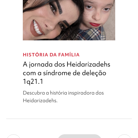
A
jornada
HISTÓRIA DA FAMÍLIA
dos
A jornada dos Heidarizadehs
Heidarizadehs
com a síndrome de deleção
com
1q21.1
a
síndrome
Descubra a história inspiradora dos
de
Heidarizadehs.
deleção
1q21.1