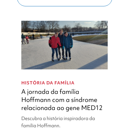
A
jornada
HISTÓRIA DA FAMÍLIA
da
A jornada da família
família
Hoffmann com a síndrome
Hoffmann
relacionada ao gene MED12
com
a
Descubra a história inspiradora da
síndrome
família Hoffmann.
relacionada