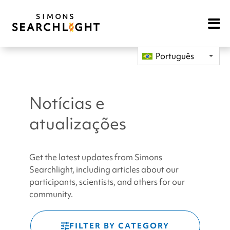
Open
Mobile
Navigat
Português
Notícias e
atualizações
Get the latest updates from Simons
Searchlight, including articles about our
participants, scientists, and others for our
community.
FILTER BY CATEGORY