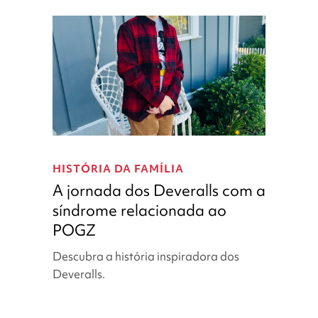
a
síndrome
relacionada
ao
AUTS2
A
jornada
HISTÓRIA DA FAMÍLIA
dos
A jornada dos Deveralls com a
Deveralls
síndrome relacionada ao
com
POGZ
a
síndrome
Descubra a história inspiradora dos
relacionada
Deveralls.
ao
POGZ