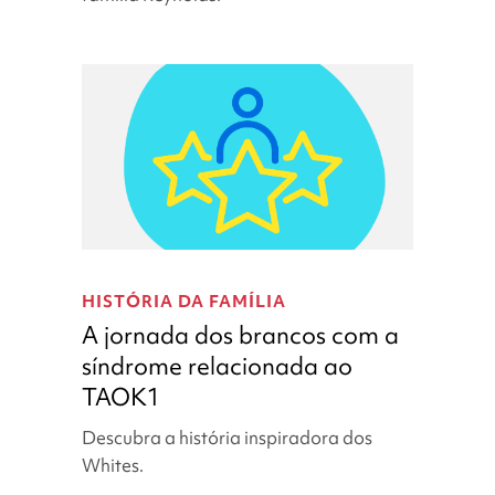
WDFY3
e
a
síndrome
associada
ao
MBD5
A
jornada
HISTÓRIA DA FAMÍLIA
dos
A jornada dos brancos com a
brancos
síndrome relacionada ao
com
TAOK1
a
síndrome
Descubra a história inspiradora dos
relacionada
Whites.
ao