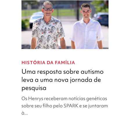
Uma
resposta
HISTÓRIA DA FAMÍLIA
sobre
Uma resposta sobre autismo
autismo
leva a uma nova jornada de
leva
pesquisa
a
uma
Os Henrys receberam notícias genéticas
nova
sobre seu filho pelo SPARK e se juntaram
jornada
à...
de
pesquisa