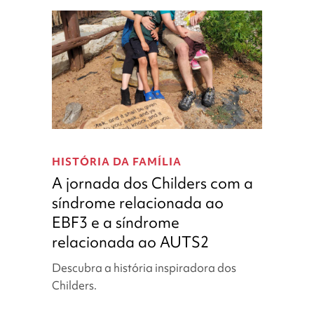
A
jornada
HISTÓRIA DA FAMÍLIA
dos
A jornada dos Childers com a
Childers
síndrome relacionada ao
com
EBF3 e a síndrome
a
síndrome
relacionada ao AUTS2
relacionada
Descubra a história inspiradora dos
ao
Childers.
EBF3
e