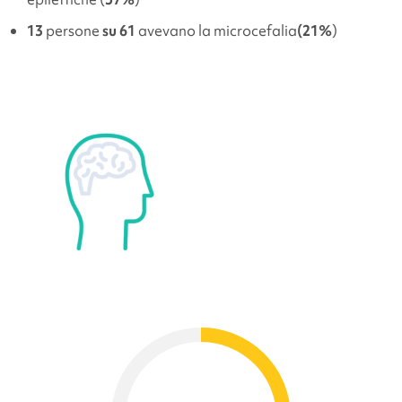
13
persone
su 61
avevano la microcefalia
(21%
)