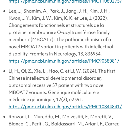
https://pmc.ncbi.nlm.nih.gov/articles/PMC11060275/
Lee, J., Shamim, A., Park, J., Jang, J. H., Kim, J. H.,
Kwon, J. Y., Kim, J. W., Kim, K. K. et Lee, J. (2022).
Changements fonctionnels et structurels de la
protéine membranaire O-acyltransférase family
member 7 (MBOAT7) : The pathomechanism of a
novel MBOAT7 variant in patients with intellectual
disability.
Frontiers in Neurology, 13
, 836954.
https://pmc.ncbi.nlm.nih.gov/articles/PMC9058081/
Li, H., Qi, Z., Xie, L., Hao, C. et Li, W. (2024). The first
Chinese intellectual developmental disorder,
autosomal recessive 57 patient with two novel
MBOAT7 variants.
Génétique moléculaire et
médecine génomique, 12
(2), e2391.
https://pmc.ncbi.nlm.nih.gov/articles/PMC10844841/
Ronzoni, L., Mureddu, M., Malvestiti, F., Moretti, V.,
Bianco, C., Periti, G., Baldassarri, M., Ariani, F., Carrer,