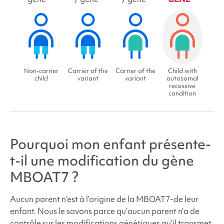
Non-carrier
Carrier of the
Carrier of the
Child with
child
variant
variant
autosomal
recessive
condition
Pourquoi mon enfant présente-
t-il une modification du gène
MBOAT7 ?
Aucun parent n’est à l’origine de la
MBOAT7
-de
leur
enfant. Nous le savons parce qu’aucun parent n’a de
contrôle sur les modifications génétiques qu’il transmet