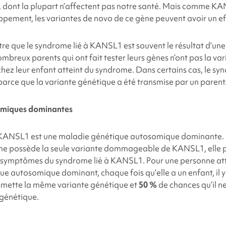
, dont la plupart n’affectent pas notre santé. Mais comme
KA
ppement, les variantes de novo de ce gène peuvent avoir un effe
tre que le syndrome
lié à KANSL1
est souvent le résultat d’un
ombreux parents qui ont fait tester leurs gènes n’ont pas la va
hez leur enfant atteint du syndrome. Dans certains cas, le s
parce que la variante génétique a été transmise par un parent
omiques dominantes
à KANSL1
est une maladie génétique autosomique dominante. C
nne possède la seule variante dommageable de
KANSL1
, elle
s symptômes du syndrome
lié à KANSL1
. Pour une personne at
e autosomique dominant, chaque fois qu’elle a un enfant, il 
nsmette la même variante génétique et
50 %
de chances qu’il n
génétique.