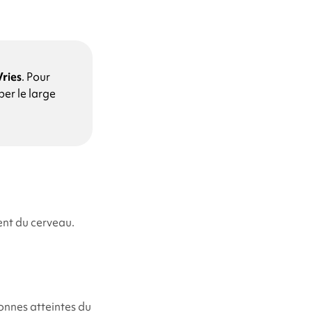
ries
. Pour
er le large
nt du cerveau.
onnes atteintes du