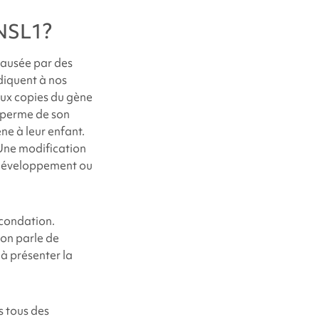
ANSL1
?
 causée par des
ndiquent à nos
eux copies du gène
 sperme de son
ne à leur enfant.
 Une modification
 développement ou
écondation.
 on parle de
 à présenter la
s tous des