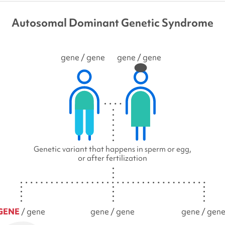
Autosomal Dominant Genetic Syndrome
gene
/ gene
gene
/ gene
Genetic variant that happens in sperm or egg,
or after fertilization
GENE
/ gene
gene / gene
gene / gen