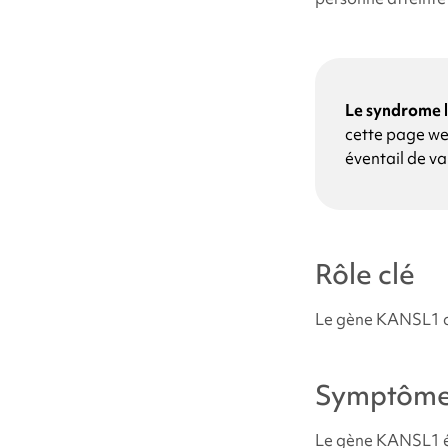
Le syndrome 
cette page we
éventail de va
Rôle clé
Le gène KANSL1 co
Symptôm
Le gène KANSL1 ét