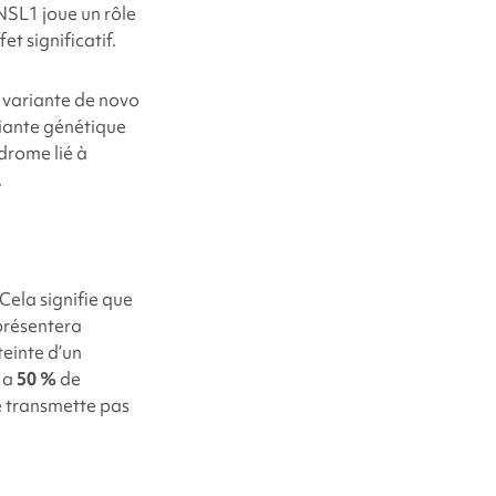
NSL1
joue un rôle
t significatif.
e variante de novo
riante génétique
yndrome
lié à
.
ela signifie que
 présentera
teinte d’un
y a
50 %
de
e transmette pas