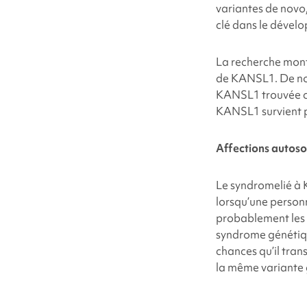
variantes de novo
clé dans le dévelo
La recherche mon
de
KANSL1
. De n
KANSL1
trouvée c
KANSL1
survient 
Affections autos
Le
syndrome
lié 
lorsqu’une perso
probablement le
syndrome génétiqu
chances qu’il tra
la même variante 