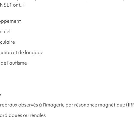
ANSL1
ont.. :
loppement
ctuel
culaire
ution et de langage
 de l’autisme
e
ébraux observés à l’imagerie par résonance magnétique (IR
ardiaques ou rénales