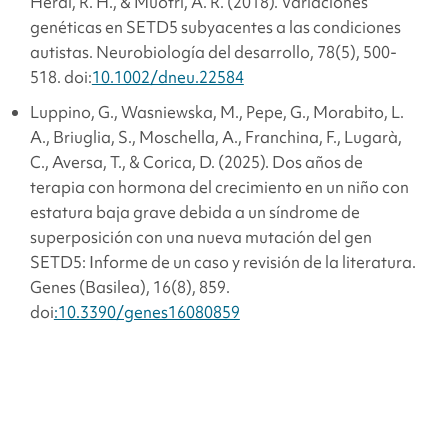
Herai, R. H., & Muotri, A. R. (2018). Variaciones
genéticas en SETD5 subyacentes a las condiciones
autistas.
Neurobiología del desarrollo, 78
(5), 500-
518. doi:
10.1002/dneu.22584
Luppino, G., Wasniewska, M., Pepe, G., Morabito, L.
A., Briuglia, S., Moschella, A., Franchina, F., Lugarà,
C., Aversa, T., & Corica, D. (2025). Dos años de
terapia con hormona del crecimiento en un niño con
estatura baja grave debida a un síndrome de
superposición con una nueva mutación del gen
SETD5: Informe de un caso y revisión de la literatura.
Genes (Basilea), 16
(8), 859.
doi
:10.3390/genes16080859