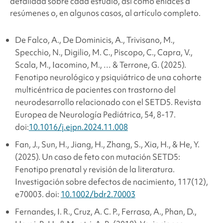
detallada sobre cada estudio, así como enlaces a
resúmenes o, en algunos casos, al artículo completo.
De Falco, A., De Dominicis, A., Trivisano, M.,
Specchio, N., Digilio, M. C., Piscopo, C., Capra, V.,
Scala, M., Iacomino, M., … & Terrone, G. (2025).
Fenotipo neurológico y psiquiátrico de una cohorte
multicéntrica de pacientes con trastorno del
neurodesarrollo relacionado con el SETD5.
Revista
Europea de Neurología Pediátrica, 54
, 8-17.
doi:
10.1016/j.ejpn.2024.11.008
Fan, J., Sun, H., Jiang, H., Zhang, S., Xia, H., & He, Y.
(2025). Un caso de feto con mutación SETD5:
Fenotipo prenatal y revisión de la literatura.
Investigación sobre defectos de nacimiento, 117
(12),
e70003. doi:
10.1002/bdr2.70003
Fernandes, I. R., Cruz, A. C. P., Ferrasa, A., Phan, D.,