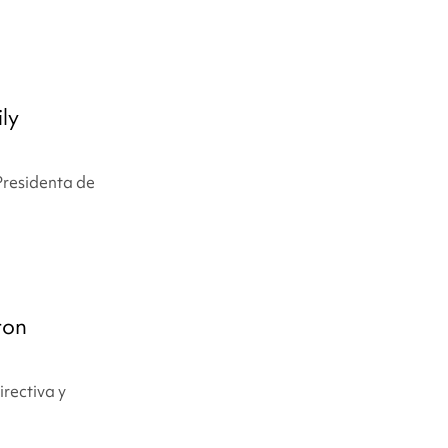
ly
Presidenta de
ron
rectiva y