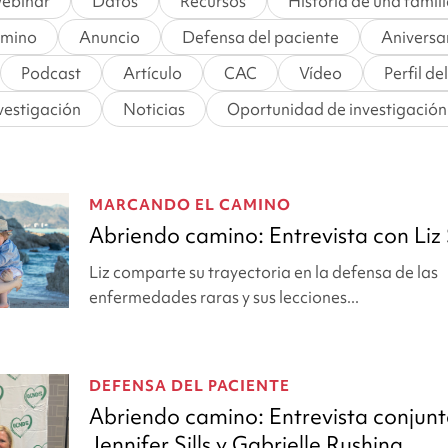
ebinar
Datos
Recursos
Historia de una famil
amino
Anuncio
Defensa del paciente
Aniversa
Podcast
Artículo
CAC
Vídeo
Perfil de
nvestigación
Noticias
Oportunidad de investigación
MARCANDO EL CAMINO
Abriendo camino: Entrevista con Liz 
Liz comparte su trayectoria en la defensa de las
enfermedades raras y sus lecciones...
DEFENSA DEL PACIENTE
Abriendo camino: Entrevista conjun
Jennifer Sills y Gabrielle Rushing