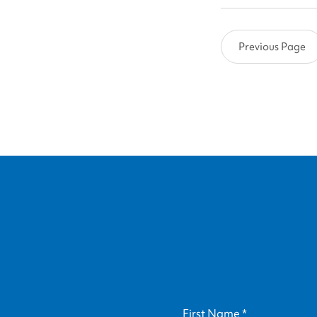
con
Rebeca
Ridings
Previous Page
Figueroa
First Name
*