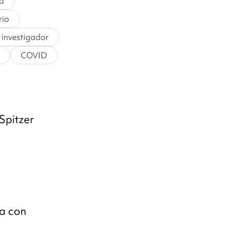
ia
rio
l investigador
COVID
Spitzer
ta con