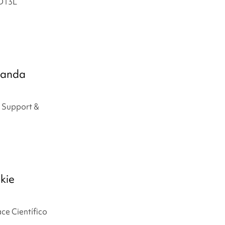
ED13L
manda
 Support &
kie
ce Científico