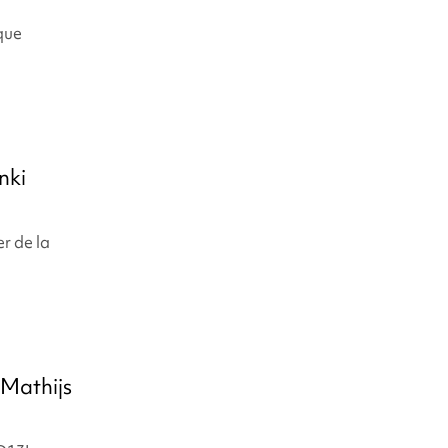
que
nki
r de la
 Mathijs