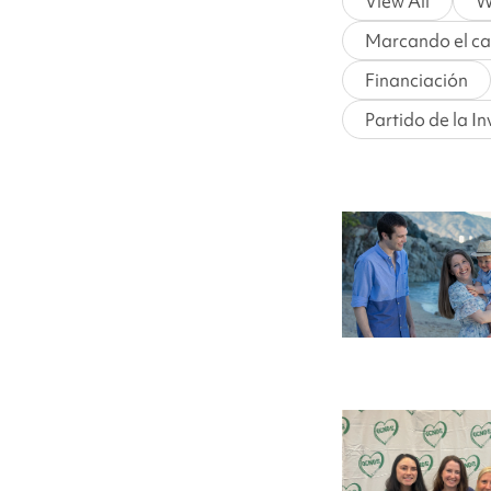
View All
W
Marcando el c
Financiación
Partido de la I
Abriendo
camino:
Entrevista
con
Liz
Spitzer